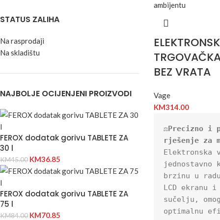
STATUS ZALIHA
ELEKTRONS
Na rasprodaji
Na skladištu
TRGOVAČKA
BEZ VRATA
NAJBOLJE OCIJENJENI PROIZVODI
Vage
KM
314.00
⚖️
Precizno i p
FEROX dodatak gorivu TABLETE ZA
rješenje za 
30 l
Elektronska v
KM
36.85
KM
45.00
jednostavno k
brzinu u radu
LCD ekranu i 
FEROX dodatak gorivu TABLETE ZA
sučelju, omog
75 l
optimalnu efi
KM
70.85
KM
84.00