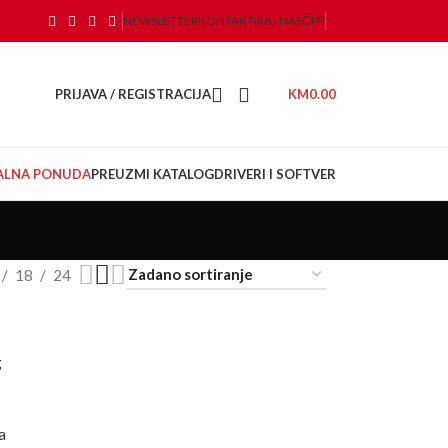
NEWSLETTER
KONTAKTIRAJ NAS
ČPP
PRIJAVA / REGISTRACIJA
KM
0.00
JALNA PONUDA
PREUZMI KATALOG
DRIVERI I SOFTVER
18
24