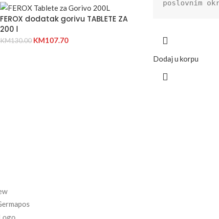
poslovnim ok
FEROX dodatak gorivu TABLETE ZA
200 l
KM
107.70
KM
130.00
Dodaj u korpu