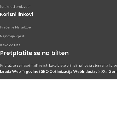
Istaknuti proizvodi
Korisni linkovi
Praćenje Narudžbe
Najnovije vijesti
Kako do Nas
Pretplatite se na bilten
Pridružite se našoj mailing listi kako biste primali najnovija ažuriranja i pro
Izrada Web Trgovine i SEO Optimizacija WebIndustry
2025
Germ
HEJ TI, P
Budite pr