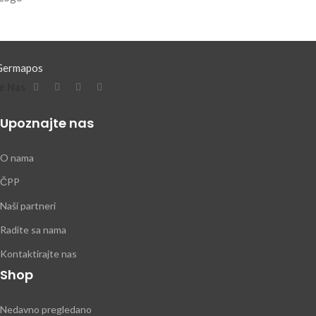
e Nas
Upoznajte nas
O nama
ČPP
Naši partneri
Radite sa nama
Kontaktirajte nas
Shop
Nedavno pregledano