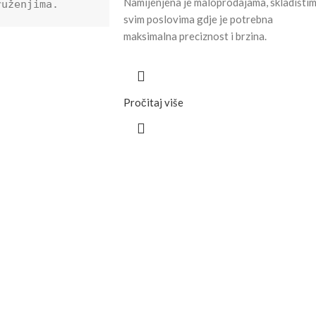
Namijenjena je maloprodajama, skladištim
ruženjima.
svim poslovima gdje je potrebna
maksimalna preciznost i brzina.
Pročitaj više