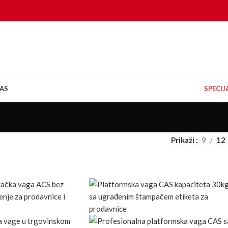
AS
SPECI
Prikaži
9
12