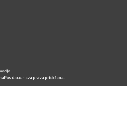
mocije.
aPos d.o.o. - sva prava pridržana.
.
RIJAVI SE I POVEŽI SE SA
vi koji će saznati o našim najnovijim trendovima i dobiti ekskluzi
Koristit će se u skladu s našom Politikom privatnosti