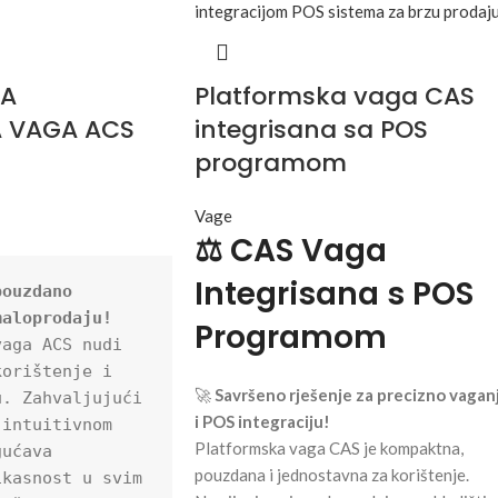
KA
Platformska vaga CAS
 VAGA ACS
integrisana sa POS
programom
Vage
⚖️ CAS Vaga
Integrisana s POS
ouzdano 
maloprodaju!
Programom
aga ACS nudi 
orištenje i 
🚀
Savršeno rješenje za precizno vagan
. Zahvaljujući 
i POS integraciju!
intuitivnom 
Platformska vaga CAS je kompaktna,
ućava 
pouzdana i jednostavna za korištenje.
kasnost u svim 