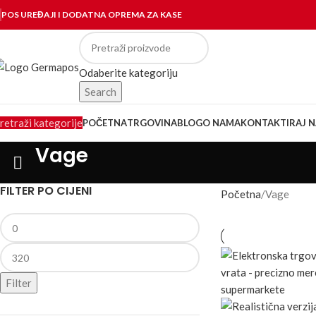
POS UREĐAJI I DODATNA OPREMA ZA KASE
Odaberite kategoriju
Search
retraži kategorije
POČETNA
TRGOVINA
BLOG
O NAMA
KONTAKTIRAJ N
Vage
FILTER PO CIJENI
Početna
Vage
Filter