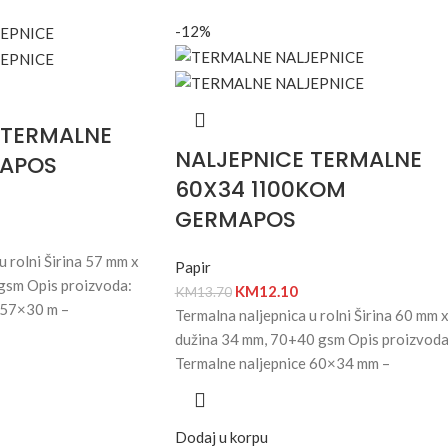
-12%
 TERMALNE
NALJEPNICE TERMALNE
MAPOS
60X34 1100KOM
GERMAPOS
u rolni Širina 57 mm x
Papir
gsm Opis proizvoda:
KM
12.10
KM
13.70
 57×30 m –
Termalna naljepnica u rolni Širina 60 mm 
dužina 34 mm, 70+40 gsm Opis proizvoda
Termalne naljepnice 60×34 mm –
Dodaj u korpu