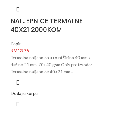
NALJEPNICE TERMALNE
40X21 2000KOM
Papir
KM
13.76
Termalna naljepnica u rolni Širina 40 mm x
dužina 21 mm, 70+40 gsm Opis proizvoda:
x
Termalne naljepnice 40×21 mm –
Dodaj u korpu