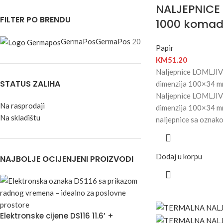
NALJEPNICE
FILTER PO BRENDU
1000 koma
GermaPos
GermaPos
20
Papir
KM
51.20
Naljepnice LOMLJI
STATUS ZALIHA
dimenzija 100×34 m
Naljepnice LOMLJI
Na rasprodaji
dimenzija 100×34 m
Na skladištu
naljepnice sa oznak
Dodaj u korpu
NAJBOLJE OCIJENJENI PROIZVODI
Elektronske cijene DS116 11.6’ +