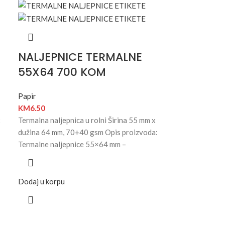
NALJEPNICE TERMALNE
55X64 700 KOM
Papir
KM
6.50
x
Termalna naljepnica u rolni Širina 55 mm x
dužina 64 mm, 70+40 gsm Opis proizvoda:
Termalne naljepnice 55×64 mm –
Dodaj u korpu