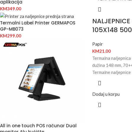
aplikacija
KM
349.00
NALJEPNICE
Termalni Label Printer GERMAPOS
105X148 50
GP-MB073
KM
299.00
Papir
KM
21.00
Termalna naljepnica 
dužina 148 mm, 70+
Termalne naljepnic
Dodaj u korpu
All in one touch POS računar Dual
monitor Alu kućište