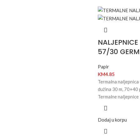
NALJEPNICE
57/30 GER
Papir
KM
4.85
Termalna naljepnica 
dužina 30 m, 70+40 
Termalne naljepnice
Dodaj u korpu