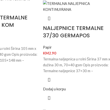
 TERMALNE
0 KOM
NALJEPNICE TERMALNE
37/30 GERMAPOS
Papir
u rolni Širina 105 mm x
KM
2.90
40 gsm Opis proizvoda:
Termalna naljepnica u rolni Širina 37 mm 
e 105×148 mm –
dužina 30 m, 70+40 gsm Opis proizvoda:
Termalne naljepnice 37×30 m –
Dodaj u korpu