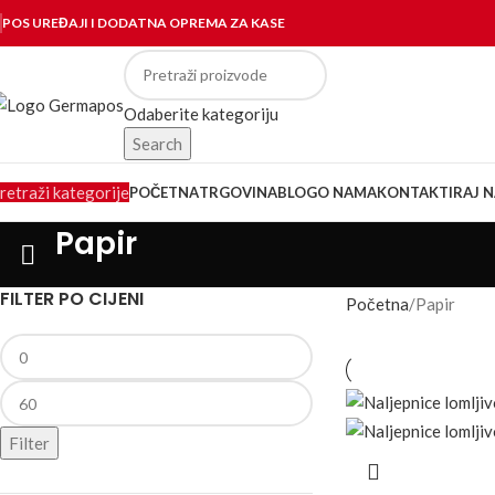
POS UREĐAJI I DODATNA OPREMA ZA KASE
Odaberite kategoriju
Search
retraži kategorije
POČETNA
TRGOVINA
BLOG
O NAMA
KONTAKTIRAJ N
Papir
FILTER PO CIJENI
Početna
Papir
Filter