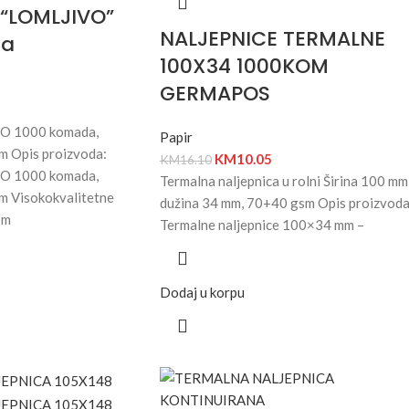
 “LOMLJIVO”
NALJEPNICE TERMALNE
da
100X34 1000KOM
GERMAPOS
VO 1000 komada,
Papir
m Opis proizvoda:
KM
10.05
KM
16.10
VO 1000 komada,
Termalna naljepnica u rolni Širina 100 mm
m Visokokvalitetne
dužina 34 mm, 70+40 gsm Opis proizvoda
om
Termalne naljepnice 100×34 mm –
Dodaj u korpu