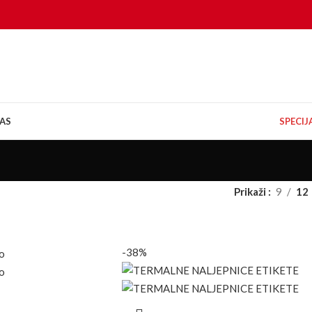
AS
SPECI
Prikaži
9
12
-38%