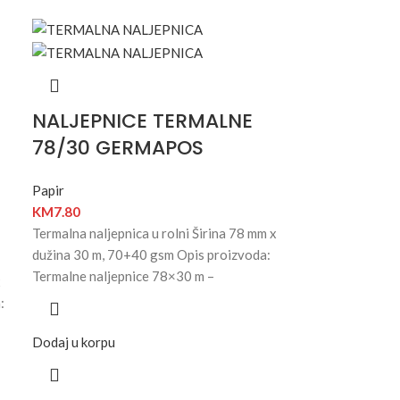
NALJEPNICE TERMALNE
78/30 GERMAPOS
Papir
KM
7.80
Termalna naljepnica u rolni Širina 78 mm x
dužina 30 m, 70+40 gsm Opis proizvoda:
Termalne naljepnice 78×30 m –
x
:
Dodaj u korpu