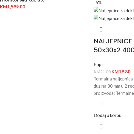
-6%
KM
1,599.00
NALJEPNICE
50x30x2 40
Papir
KM
19.80
KM
21.00
Termalna naljepnica 
dužina 30 mm u 2 re
proizvoda: Termalne
Dodaj u korpu