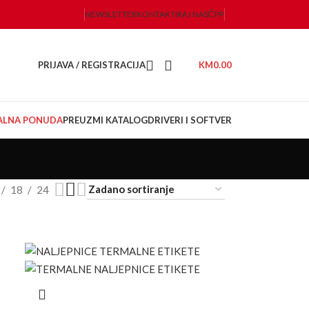
NEWSLETTER
KONTAKTIRAJ NAS
ČPP
PRIJAVA / REGISTRACIJA
KM
0.00
JALNA PONUDA
PREUZMI KATALOG
DRIVERI I SOFTVER
18
24