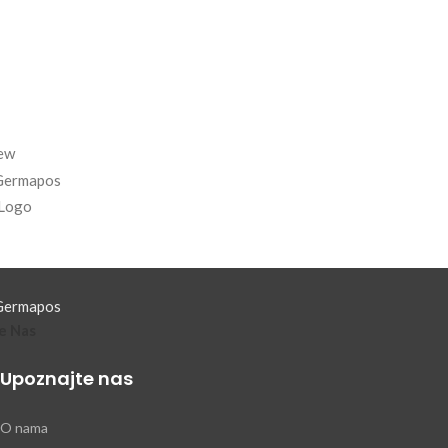
e Nas
Upoznajte nas
O nama