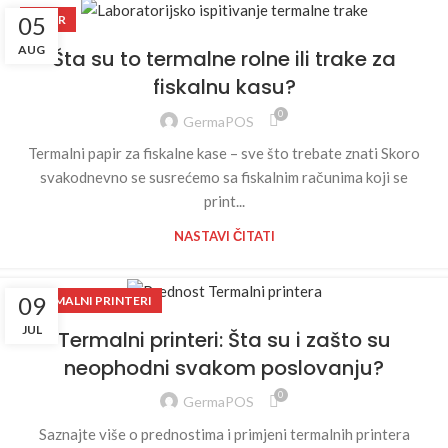
05
PAPIR
AUG
Šta su to termalne rolne ili trake za
fiskalnu kasu?
0
GermaPOS
Termalni papir za fiskalne kase – sve što trebate znati Skoro
svakodnevno se susrećemo sa fiskalnim računima koji se
print...
NASTAVI ČITATI
09
TERMALNI PRINTERI
JUL
Termalni printeri: Šta su i zašto su
neophodni svakom poslovanju?
0
GermaPOS
Saznajte više o prednostima i primjeni termalnih printera