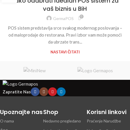
Kako odabrati idealan POS sistem za
vaš biznis u BiH
0
GermaPOS
POS sistem predstavlja srce svakog modernog poslovanja –
od maloprodaje do restorana. Pravi izbor vam može pomoći
da ubrzate trans...
NASTAVI ČITATI
Zapratite Nas
Upoznajte nas
Shop
Korisni linkovi
O nama
Nedavno pregledano
Praćenje Narudžbe