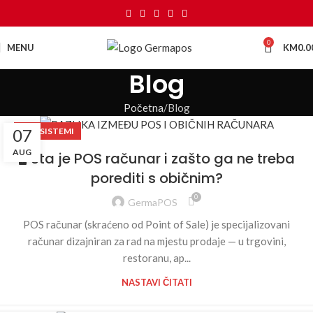
0
MENU
KM
0.0
Blog
Početna
Blog
07
POS SISTEMI
AUG
🖥️ Šta je POS računar i zašto ga ne treba
porediti s običnim?
0
GermaPOS
POS računar (skraćeno od Point of Sale) je specijalizovani
računar dizajniran za rad na mjestu prodaje — u trgovini,
restoranu, ap...
NASTAVI ČITATI