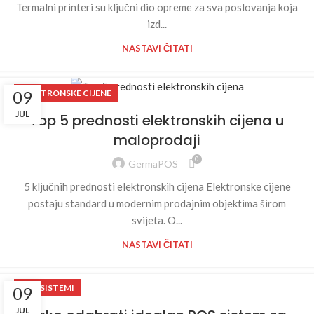
Termalni printeri su ključni dio opreme za sva poslovanja koja
izd...
NASTAVI ČITATI
09
ELEKTRONSKE CIJENE
JUL
Top 5 prednosti elektronskih cijena u
maloprodaji
0
GermaPOS
5 ključnih prednosti elektronskih cijena Elektronske cijene
postaju standard u modernim prodajnim objektima širom
svijeta. O...
NASTAVI ČITATI
POS SISTEMI
09
JUL