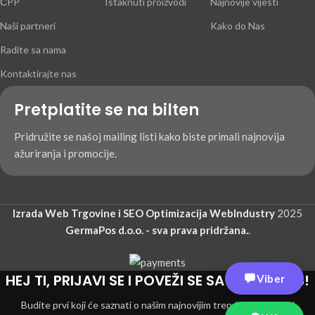
ČPP
Istaknuti proizvodi
Najnovije vijesti
Naši partneri
Kako do Nas
Radite sa nama
Kontaktirajte nas
Pretplatite se na bilten
Pridružite se našoj mailing listi kako biste primali najnovija
ažuriranja i promocije.
Izrada Web Trgovine i SEO Optimizacija WebIndustry
2025
GermaPos d.o.o. - sva prava pridržana.
.
HEJ TI, PRIJAVI SE I POVEŽI SE SA GERMAPOS!
Viber
Budite prvi koji će saznati o našim najnovijim trendovima i dobiti