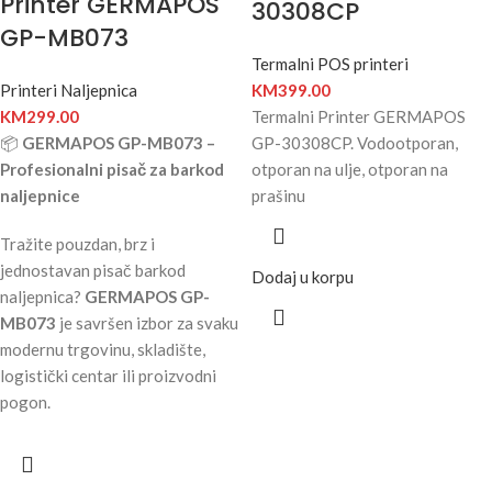
Printer GERMAPOS
30308CP
GP-MB073
Termalni POS printeri
Printeri Naljepnica
KM
399.00
KM
299.00
Termalni Printer GERMAPOS
📦
GERMAPOS GP-MB073 –
GP-30308CP. Vodootporan,
Profesionalni pisač za barkod
otporan na ulje, otporan na
naljepnice
prašinu
Tražite pouzdan, brz i
jednostavan pisač barkod
Dodaj u korpu
naljepnica?
GERMAPOS GP-
MB073
je savršen izbor za svaku
modernu trgovinu, skladište,
logistički centar ili proizvodni
pogon.