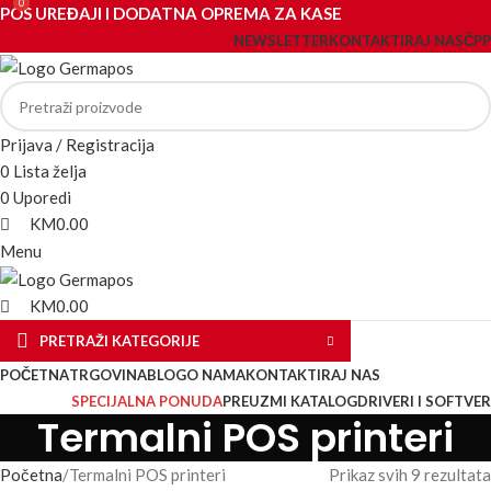
0
0
POS UREĐAJI I DODATNA OPREMA ZA KASE
NEWSLETTER
KONTAKTIRAJ NAS
ČPP
Prijava / Registracija
0
Lista želja
0
Uporedi
KM
0.00
Menu
KM
0.00
PRETRAŽI KATEGORIJE
POČETNA
TRGOVINA
BLOG
O NAMA
KONTAKTIRAJ NAS
SPECIJALNA PONUDA
PREUZMI KATALOG
DRIVERI I SOFTVER
Termalni POS printeri
Početna
Termalni POS printeri
Prikaz svih 9 rezultata