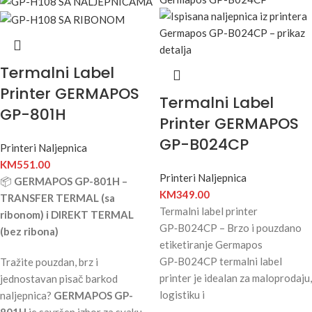
Termalni Label
Printer GERMAPOS
Termalni Label
GP-801H
Printer GERMAPOS
GP-B024CP
Printeri Naljepnica
KM
551.00
Printeri Naljepnica
📦
GERMAPOS GP-801H –
KM
349.00
TRANSFER TERMAL (sa
Termalni label printer
ribonom) i DIREKT TERMAL
GP‑B024CP – Brzo i pouzdano
(bez ribona)
etiketiranje Germapos
GP‑B024CP termalni label
Tražite pouzdan, brz i
printer je idealan za maloprodaju,
jednostavan pisač barkod
logistiku i
naljepnica?
GERMAPOS GP-
801H
je savršen izbor za svaku