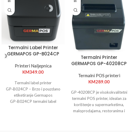
Termalni Label Printer
GERMAPOS GP-B024CP
Termalni Printer
GERMAPOS GP-40208CP
Printeri Naljepnica
KM
349.00
Termalni POS printeri
KM
289.00
Termalni label printer
GP‑B024CP – Brzo i pouzdano
GP-40208CP je visokokvalitetni
etiketiranje Germapos
termalni POS printer, idealan za
GP‑B024CP termalni label
korištenje u supermarketima,
printer je idealan za
maloprodajama, restoranima i
maloprodaju, logistiku i
svim poslovnim prostorima koji
zahtijevaju brz i pouzdan ispis
računa.