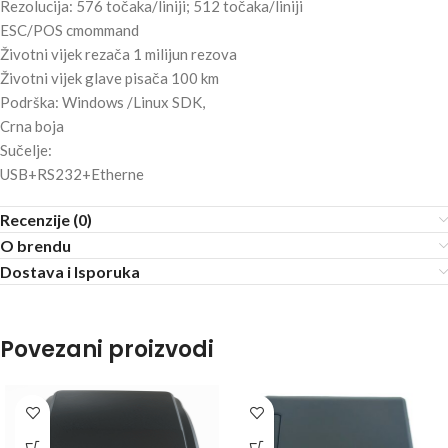
Rezolucija: 576 točaka/liniji; 512 točaka/liniji
ESC/POS cmommand
Životni vijek rezača 1 milijun rezova
Životni vijek glave pisača 100 km
Podrška: Windows /Linux SDK,
Crna boja
Sučelje:
USB+RS232+Etherne
Recenzije (0)
O brendu
Dostava i Isporuka
Povezani proizvodi