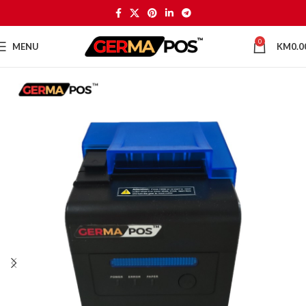
0
MENU
KM
0.0