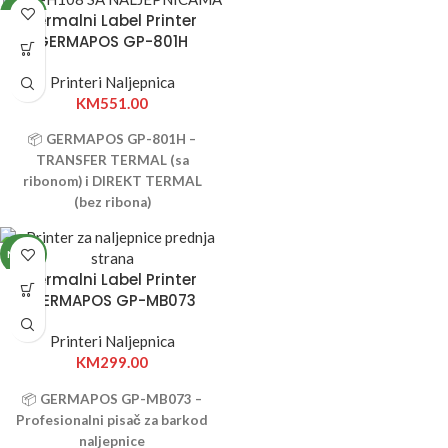
naljepnica?
GERMAPOS GP-
NOVO
Termalni Label Printer
323B BLUETOOTH
je savršen
GERMAPOS GP-801H
izbor za svaku modernu trgovinu,
skladište, logistički centar ili
Printeri Naljepnica
proizvodni pogon.
KM
551.00
📦
GERMAPOS GP-801H –
TRANSFER TERMAL (sa
ribonom) i DIREKT TERMAL
(bez ribona)
Tražite pouzdan, brz i jednostavan
pisač barkod naljepnica?
NOVO
GERMAPOS GP-801H
je savršen
Termalni Label Printer
izbor za svaku modernu trgovinu,
GERMAPOS GP-MB073
skladište, logistički centar ili
proizvodni pogon.
Printeri Naljepnica
KM
299.00
📦
GERMAPOS GP-MB073 –
Profesionalni pisač za barkod
naljepnice