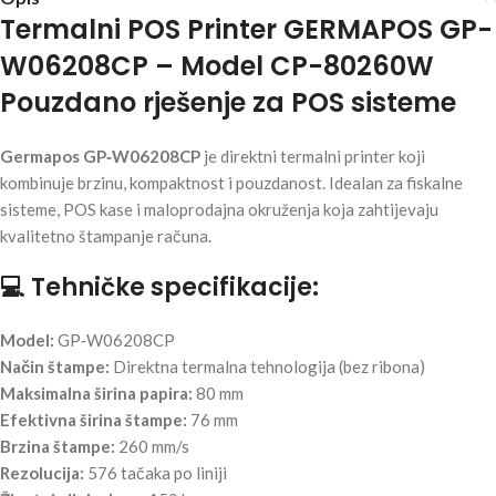
Termalni POS Printer GERMAPOS GP-
W06208CP – Model CP-80260W
Pouzdano rješenje za POS sisteme
Germapos GP‑W06208CP
je direktni termalni printer koji
kombinuje brzinu, kompaktnost i pouzdanost. Idealan za fiskalne
sisteme, POS kase i maloprodajna okruženja koja zahtijevaju
kvalitetno štampanje računa.
💻 Tehničke specifikacije:
Model:
GP‑W06208CP
Način štampe:
Direktna termalna tehnologija (bez ribona)
Maksimalna širina papira:
80 mm
Efektivna širina štampe:
76 mm
Brzina štampe:
260 mm/s
Rezolucija:
576 tačaka po liniji