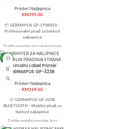
Printeri Naljepnica
KM
299.00
📦
GERMAPOS GP-CP80350 –
Profesionalni pisač za barkod
naljepnice
Tražite pouzdan, brz i jednostavan
pisač barkod naljepnica?
GERMAPOS GP-CP80350
je
NOVO
savršen izbor za svaku modernu
Termalni Label Printer
trgovinu, skladište, logistički
GERMAPOS GP-323B
centar ili proizvodni pogon.
Printeri Naljepnica
KM
269.00
📦
GERMAPOS GP-323B
BLUETOOTH – Mobilni pisač za
barkod naljepnice
Tražite mobilni pouzdan, brz i
jednostavan pisač barkod