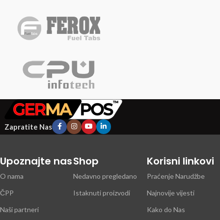
Zapratite Nas
Upoznajte nas
Shop
Korisni linkovi
O nama
Nedavno pregledano
Praćenje Narudžbe
ČPP
Istaknuti proizvodi
Najnovije vijesti
Naši partneri
Kako do Nas