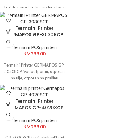
Tražite pouzdan, brz i jednostavan
pisač barkod naljepnica?
GERMAPOS GP-MB073
je
savršen izbor za svaku modernu
Termalni Printer
trgovinu, skladište, logistički
GERMAPOS GP-30308CP
centar ili proizvodni pogon.
Termalni POS printeri
KM
399.00
Termalni Printer GERMAPOS GP-
30308CP. Vodootporan, otporan
na ulje, otporan na prašinu
Termalni Printer
GERMAPOS GP-40208CP
Termalni POS printeri
KM
289.00
GP-40208CP je visokokvalitetni