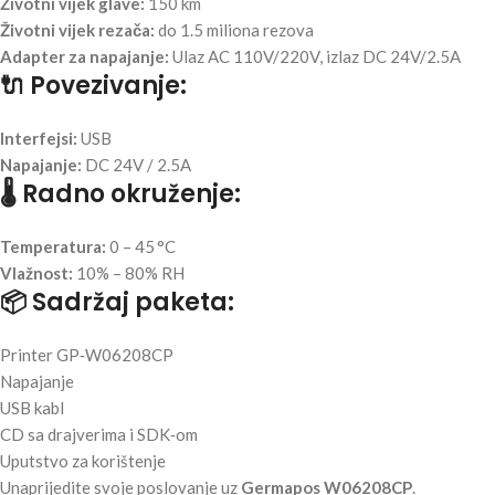
Životni vijek glave:
150 km
Životni vijek rezača:
do 1.5 miliona rezova
Adapter za napajanje:
Ulaz AC 110V/220V, izlaz DC 24V/2.5A
🔌 Povezivanje:
Interfejsi:
USB
Napajanje:
DC 24V / 2.5A
🌡️ Radno okruženje:
Temperatura:
0 – 45 °C
Vlažnost:
10% – 80% RH
📦 Sadržaj paketa:
Printer GP‑W06208CP
Napajanje
USB kabl
CD sa drajverima i SDK‑om
Uputstvo za korištenje
Unaprijedite svoje poslovanje uz
Germapos W06208CP
.