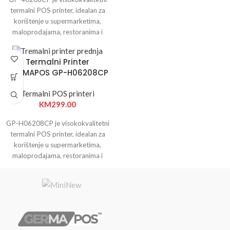
termalni POS printer, idealan za
korištenje u supermarketima,
maloprodajama, restoranima i
svim poslovnim prostorima koji
zahtijevaju brz i pouzdan ispis
Termalni Printer
računa.
GERMAPOS GP-H06208CP
Termalni POS printeri
KM
299.00
GP-H06208CP je visokokvalitetni
termalni POS printer, idealan za
korištenje u supermarketima,
maloprodajama, restoranima i
svim poslovnim prostorima koji
zahtijevaju brz i pouzdan ispis
računa.