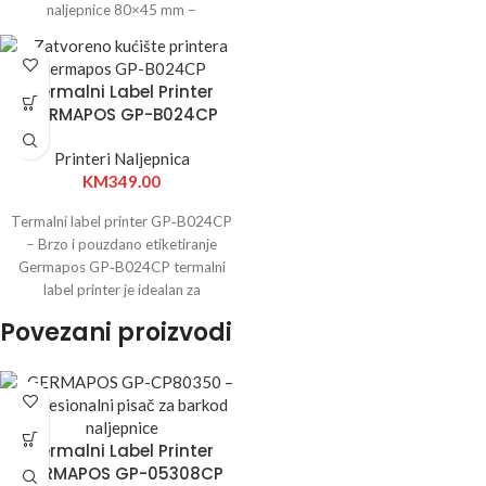
naljepnice 80×45 mm –
Termalni Label Printer
GERMAPOS GP-B024CP
Printeri Naljepnica
KM
349.00
Termalni label printer GP‑B024CP
– Brzo i pouzdano etiketiranje
Germapos GP‑B024CP termalni
label printer je idealan za
maloprodaju, logistiku i
Povezani proizvodi
Termalni Label Printer
GERMAPOS GP-05308CP