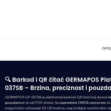
OPIS
🔍 Barkod i QR čitač GERMAPOS Pla
037SB – Brzina, preciznost i pouzd
GERMAPOS GP-037SB je platformski barkod i QR čitač koji donosi
m
pouzdanost
za vaš POS sistem. Sa
naprednim CMOS senzorom
, b
mogućnošću očitavanja 1D i 2D kodova, ovaj uređaj je savršen izbor za 