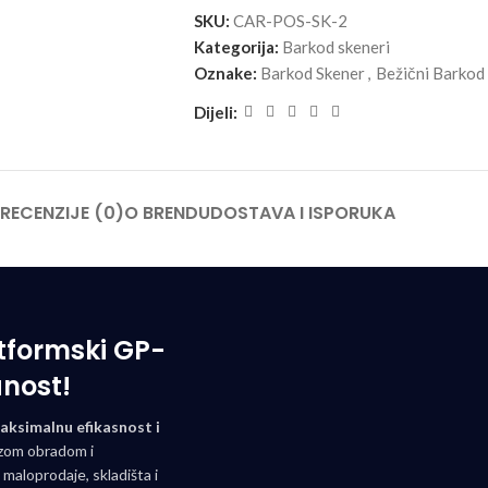
SKU:
CAR-POS-SK-2
Kategorija:
Barkod skeneri
Oznake:
Barkod Skener
,
Bežični Barkod
Dijeli:
RECENZIJE (0)
O BRENDU
DOSTAVA I ISPORUKA
tformski GP-
anost!
aksimalnu efikasnost i
rzom obradom i
maloprodaje, skladišta i