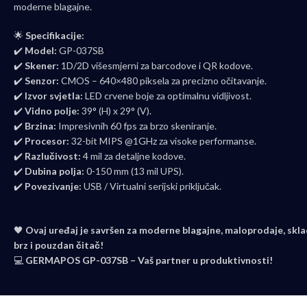
moderne blagajne.
🌟
Specifikacije:
✔️
Model:
GP-037SB
✔️
Skener:
1D/2D višesmjerni za barcodove i QR kodove.
✔️
Senzor:
CMOS – 640×480 piksela za precizno očitavanje.
✔️
Izvor svjetla:
LED crvene boje za optimalnu vidljivost.
✔️
Vidno polje:
39° (H) x 29° (V).
✔️
Brzina:
Impresivnih 60 fps za brzo skeniranje.
✔️
Procesor:
32-bit MIPS @1GHz za visoke performanse.
✔️
Razlučivost:
4 mil za detaljne kodove.
✔️
Dubina polja:
0-150 mm (13 mil UPS).
✔️
Povezivanje:
USB / Virtualni serijski priključak.
🖤
Ovaj uređaj je savršen za moderne blagajne, maloprodaje, sklad
brz i pouzdan čitač!
💻
GERMAPOS GP-037SB – Vaš partner u produktivnosti!