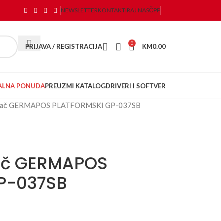
NEWSLETTER
KONTAKTIRAJ NAS
ČPP
0
PRIJAVA / REGISTRACIJA
KM
0.00
JALNA PONUDA
PREUZMI KATALOG
DRIVERI I SOFTVER
čitač GERMAPOS PLATFORMSKI GP-037SB
tač GERMAPOS
P-037SB