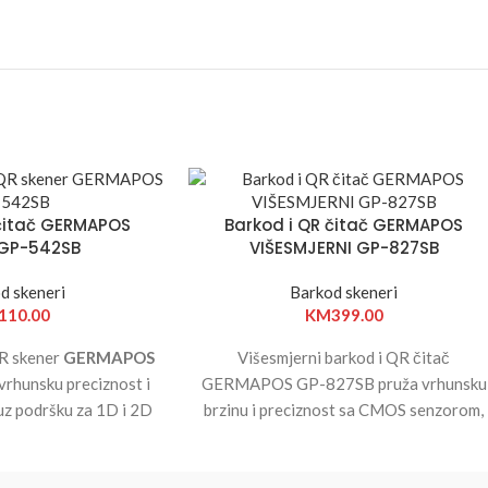
 čitač GERMAPOS
Barkod i QR čitač GERMAPOS
 GP-542SB
VIŠESMJERNI GP-827SB
d skeneri
Barkod skeneri
110.00
KM
399.00
QR skener
GERMAPOS
Višesmjerni barkod i QR čitač
vrhunsku preciznost i
GERMAPOS GP-827SB pruža vrhunsku
 uz podršku za 1D i 2D
brzinu i preciznost sa CMOS senzorom,
lucijom od 640x480
podrškom za 1D/2D kodove i
B povezivanjem i
povezivanjem putem USB-a. Idealno za
ajnom, idealan je za
POS sisteme i skladišta.