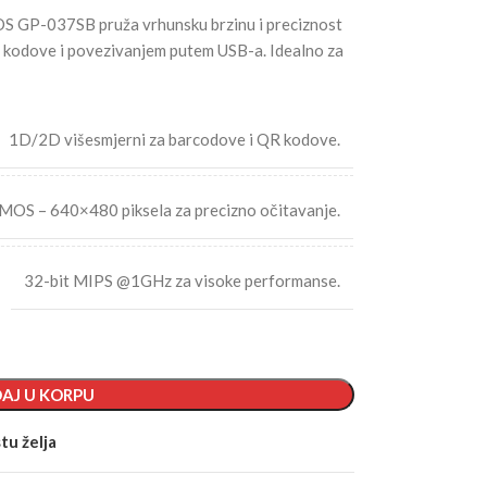
S GP-037SB pruža vrhunsku brzinu i preciznost
odove i povezivanjem putem USB-a. Idealno za
1D/2D višesmjerni za barcodove i QR kodove.
MOS – 640×480 piksela za precizno očitavanje.
32-bit MIPS @1GHz za visoke performanse.
AJ U KORPU
tu želja