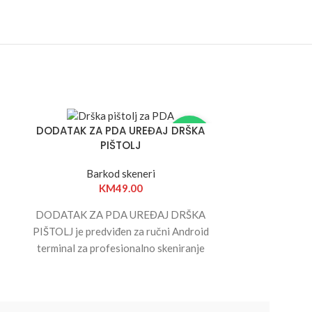
DODATAK ZA PDA UREĐAJ DRŠKA
DODATAK ZA
PROMO
PIŠTOLJ
ZA
Barkod skeneri
Ba
KM
49.00
DODATAK ZA PDA UREĐAJ DRŠKA
Praktičan sta
PIŠTOLJ je predviđen za ručni Android
uređaj TC60 
terminal za profesionalno skeniranje
odlaganje i
(
PDA
) i rad na terenu. Ima 2D skener
mogućnost i
barkodova, 5,99" ekran, jaku bateriju
dodatne reze
5000 mAh i konekcije (4G LTE, Wi-Fi,
rješenje za trgo