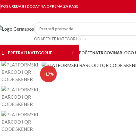
POS UREĐAJI I DODATNA OPREMA ZA KASE
ODABERITE KATEGORIJU
PRETRAŽI KATEGORIJE
POČETNA
TRGOVINA
BLOG
O 
Kliknite za uvećanje
-17%