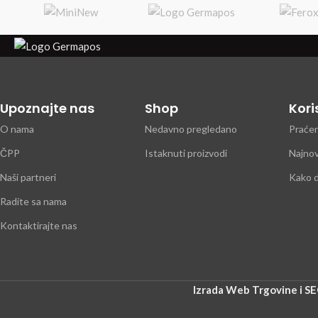
trgovine, skladišta i medicinske
trgovine, skla
ustanove.
ust
Upoznajte nas
Shop
Kori
O nama
Nedavno pregledano
Praće
ČPP
Istaknuti proizvodi
Najnovi
Naši partneri
Kako 
Radite sa nama
Kontaktirajte nas
Izrada Web Trgovine i S