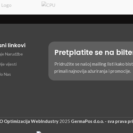
dišta i medicinske
anove.
sni linkovi
Pretplatite se na bilt
nje Narudžbe
Pridružite se našoj mailing listi kako bis
je vijesti
primali najnovija ažuriranja i promocije.
do Nas
EO Optimizacija WebIndustry
2025
GermaPos d.o.o. - sva prava pr