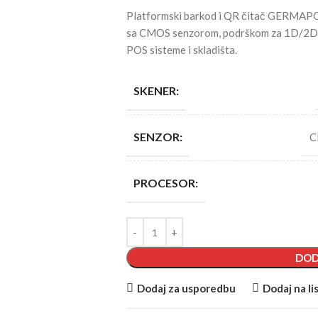
Platformski barkod i QR čitač GERMAPO
sa CMOS senzorom, podrškom za 1D/2D k
POS sisteme i skladišta.
SKENER:
SENZOR:
C
PROCESOR:
DOD
Dodaj za usporedbu
Dodaj na lis