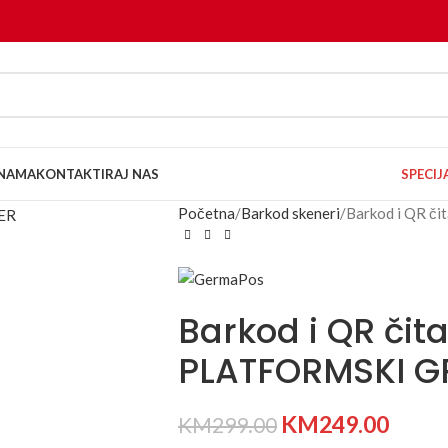
NAMA
KONTAKTIRAJ NAS
SPECI
Početna
Barkod skeneri
Barkod i QR 
Barkod i QR či
PLATFORMSKI G
KM
249.00
KM
299.00