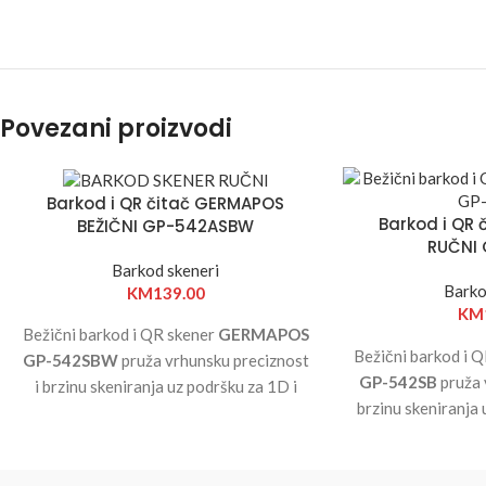
Povezani proizvodi
Barkod i QR čitač GERMAPOS
Barkod i QR
BEŽIČNI GP-542ASBW
RUČNI
Barkod skeneri
Barko
KM
139.00
KM
Bežični barkod i QR skener
GERMAPOS
Bežični barkod i 
GP-542SBW
pruža vrhunsku preciznost
GP-542SB
pruža 
i brzinu skeniranja uz podršku za 1D i
brzinu skeniranja
2D kodove. Sa rezolucijom od 640x480
kodove. Sa rezo
piksela, Bluetooth povezivanjem i
piksela, US
ergonomskim dizajnom, idealan je za
ergonomskim diz