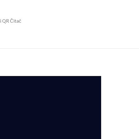
 i QR Čitač