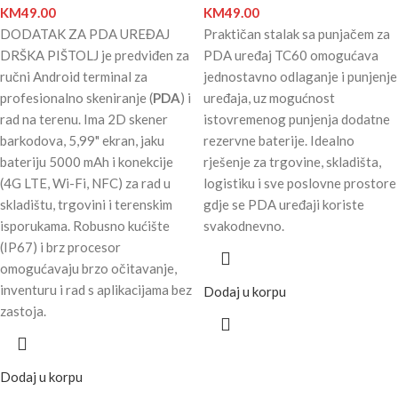
KM
49.00
KM
49.00
DODATAK ZA PDA UREĐAJ
Praktičan stalak sa punjačem za
DRŠKA PIŠTOLJ je predviđen za
PDA uređaj TC60 omogućava
ručni Android terminal za
jednostavno odlaganje i punjenje
profesionalno skeniranje (
PDA
) i
uređaja, uz mogućnost
rad na terenu. Ima 2D skener
istovremenog punjenja dodatne
barkodova, 5,99" ekran, jaku
rezervne baterije. Idealno
bateriju 5000 mAh i konekcije
rješenje za trgovine, skladišta,
(4G LTE, Wi-Fi, NFC) za rad u
logistiku i sve poslovne prostore
skladištu, trgovini i terenskim
gdje se PDA uređaji koriste
isporukama. Robusno kućište
svakodnevno.
(IP67) i brz procesor
omogućavaju brzo očitavanje,
inventuru i rad s aplikacijama bez
Dodaj u korpu
zastoja.
Dodaj u korpu