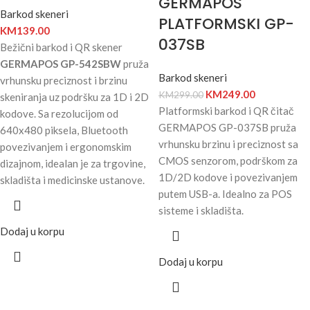
GERMAPOS
Barkod skeneri
PLATFORMSKI GP-
KM
139.00
037SB
Bežični barkod i QR skener
GERMAPOS GP-542SBW
pruža
Barkod skeneri
vrhunsku preciznost i brzinu
KM
249.00
KM
299.00
skeniranja uz podršku za 1D i 2D
Platformski barkod i QR čitač
kodove. Sa rezolucijom od
GERMAPOS GP-037SB pruža
640x480 piksela, Bluetooth
vrhunsku brzinu i preciznost sa
povezivanjem i ergonomskim
CMOS senzorom, podrškom za
dizajnom, idealan je za trgovine,
1D/2D kodove i povezivanjem
skladišta i medicinske ustanove.
putem USB-a. Idealno za POS
sisteme i skladišta.
Dodaj u korpu
Dodaj u korpu