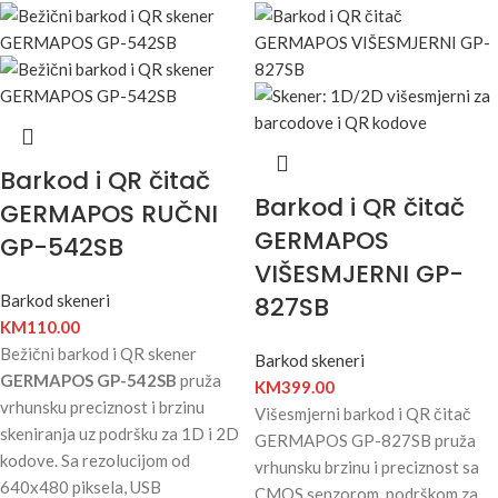
Barkod i QR čitač
Barkod i QR čitač
GERMAPOS RUČNI
GERMAPOS
GP-542SB
VIŠESMJERNI GP-
Barkod skeneri
827SB
KM
110.00
Bežični barkod i QR skener
Barkod skeneri
GERMAPOS GP-542SB
pruža
KM
399.00
vrhunsku preciznost i brzinu
Višesmjerni barkod i QR čitač
skeniranja uz podršku za 1D i 2D
GERMAPOS GP-827SB pruža
kodove. Sa rezolucijom od
vrhunsku brzinu i preciznost sa
640x480 piksela, USB
CMOS senzorom, podrškom za