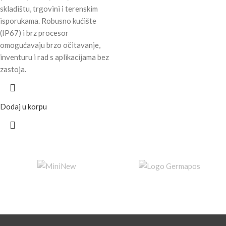
skladištu, trgovini i terenskim
isporukama. Robusno kućište
(IP67) i brz procesor
omogućavaju brzo očitavanje,
inventuru i rad s aplikacijama bez
zastoja.
Dodaj u korpu