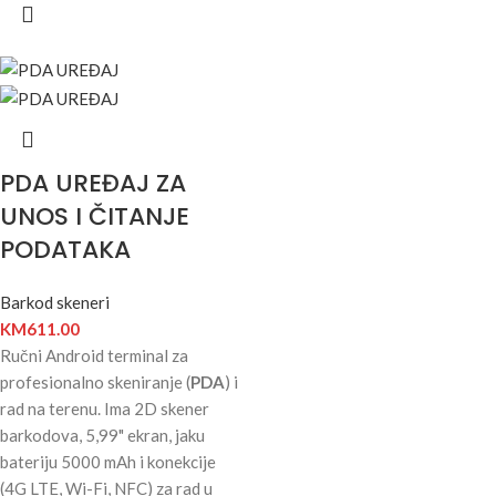
PDA UREĐAJ ZA
UNOS I ČITANJE
PODATAKA
Barkod skeneri
KM
611.00
Ručni Android terminal za
profesionalno skeniranje (
PDA
) i
rad na terenu. Ima 2D skener
barkodova, 5,99" ekran, jaku
bateriju 5000 mAh i konekcije
(4G LTE, Wi-Fi, NFC) za rad u