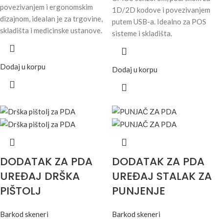
povezivanjem i ergonomskim
1D/2D kodove i povezivanjem
dizajnom, idealan je za trgovine,
putem USB-a. Idealno za POS
skladišta i medicinske ustanove.
sisteme i skladišta.
Dodaj u korpu
Dodaj u korpu
DODATAK ZA PDA
DODATAK ZA PDA
UREĐAJ DRŠKA
UREĐAJ STALAK ZA
PIŠTOLJ
PUNJENJE
Barkod skeneri
Barkod skeneri