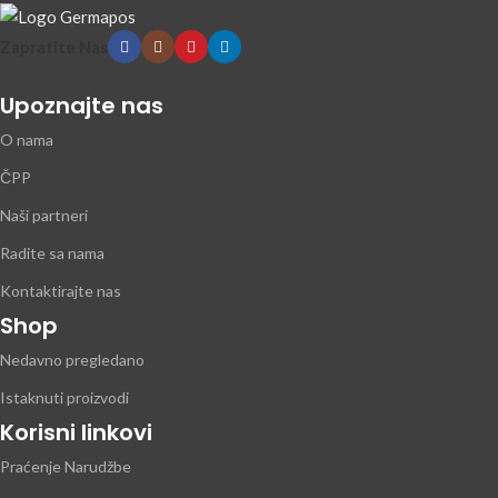
Zapratite Nas
Upoznajte nas
O nama
ČPP
Naši partneri
Radite sa nama
Kontaktirajte nas
Shop
Nedavno pregledano
Istaknuti proizvodi
Korisni linkovi
Praćenje Narudžbe