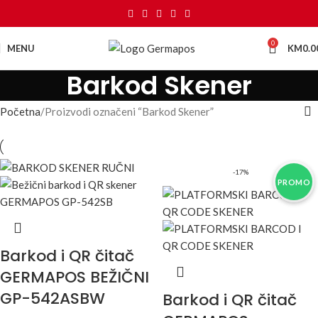
0
MENU
KM
0.0
Barkod Skener
Početna
Proizvodi označeni “Barkod Skener”
-17%
PROMO
PROMO
PROMO
Barkod i QR čitač
GERMAPOS BEŽIČNI
GP-542ASBW
Barkod i QR čitač