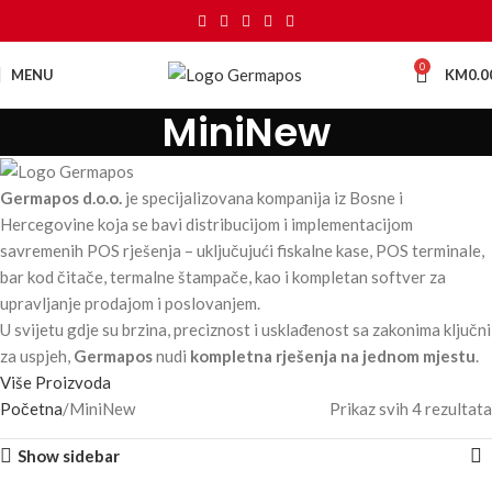
0
MENU
KM
0.0
MiniNew
Germapos d.o.o.
je specijalizovana kompanija iz Bosne i
Hercegovine koja se bavi distribucijom i implementacijom
savremenih POS rješenja – uključujući fiskalne kase, POS terminale,
bar kod čitače, termalne štampače, kao i kompletan softver za
upravljanje prodajom i poslovanjem.
U svijetu gdje su brzina, preciznost i usklađenost sa zakonima ključni
za uspjeh,
Germapos
nudi
kompletna rješenja na jednom mjestu
.
Više Proizvoda
Početna
MiniNew
Prikaz svih 4 rezultata
Show sidebar