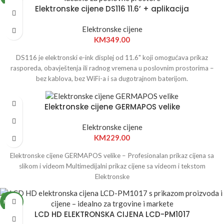
Jednostavan softver za ažuriranje cijena putem telefona i računara
Elektronske cijene DS116 11.6’ + aplikacija
Elektronske cijene
KM
349.00
DS116 je elektronski e-ink displej od 11.6" koji omogućava prikaz
rasporeda, obavještenja ili radnog vremena u poslovnim prostorima –
bez kablova, bez WiFi-a i sa dugotrajnom baterijom.
Elektronske cijene GERMAPOS velike
Elektronske cijene
KM
229.00
Elektronske cijene GERMAPOS velike – Profesionalan prikaz cijena sa
slikom i videom Multimedijalni prikaz cijene sa videom i tekstom
Elektronske
NOVO
LCD HD ELEKTRONSKA CIJENA LCD-PM1017