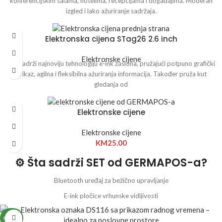
konferencijskim salama, hotelima, recepcijama i događajima. Moderan
izgled i lako ažuriranje sadržaja.
Elektronska cijena STag26 2.6 inch
Elektronske cijene
ESL sadrži najnoviju tehnologiju e-ink zaslona, pružajući potpuno grafički
prikaz, agilna i fleksibilna ažuriranja informacija. Također pruža kut
gledanja od
Elektronske cijene
Elektronske cijene
KM
25.00
⚙️ Šta sadrži SET od GERMAPOS-a?
Bluetooth uređaj za bežično upravljanje
E-ink pločice vrhunske vidljivosti
Držače za police, stalke i viseće montaže
NOVO