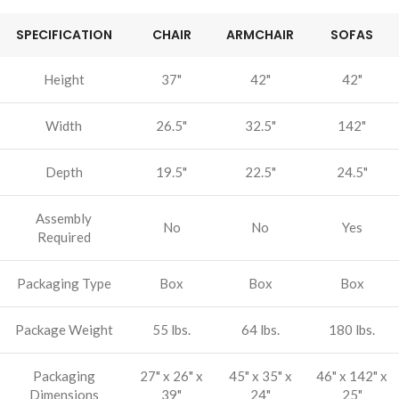
SPECIFICATION
CHAIR
ARMCHAIR
SOFAS
Height
37"
42"
42"
Width
26.5"
32.5"
142"
Depth
19.5"
22.5"
24.5"
Assembly
No
No
Yes
Required
Packaging Type
Box
Box
Box
Package Weight
55 lbs.
64 lbs.
180 lbs.
Packaging
27" x 26" x
45" x 35" x
46" x 142" x
Dimensions
39"
24"
25"