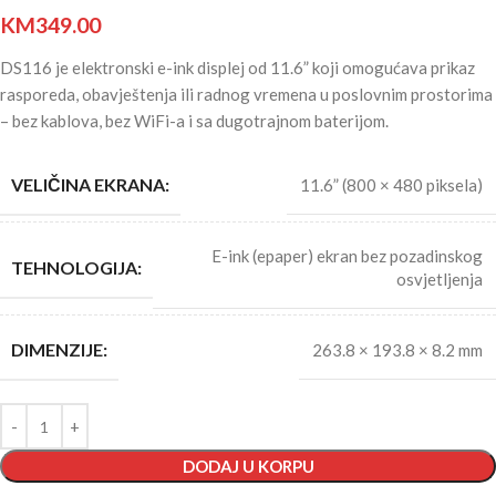
KM
349.00
DS116 je elektronski e-ink displej od 11.6” koji omogućava prikaz
rasporeda, obavještenja ili radnog vremena u poslovnim prostorima
– bez kablova, bez WiFi-a i sa dugotrajnom baterijom.
VELIČINA EKRANA:
11.6” (800 × 480 piksela)
E-ink (epaper) ekran bez pozadinskog
TEHNOLOGIJA:
osvjetljenja
DIMENZIJE:
263.8 × 193.8 × 8.2 mm
DODAJ U KORPU