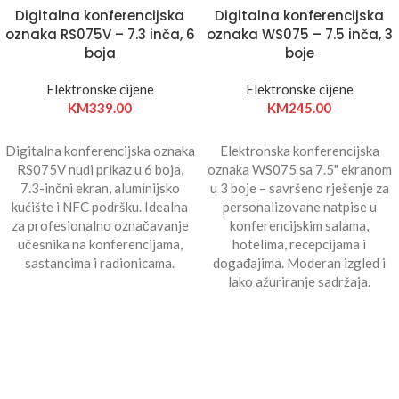
Digitalna konferencijska
Digitalna konferencijska
oznaka RS075V – 7.3 inča, 6
oznaka WS075 – 7.5 inča, 3
boja
boje
Elektronske cijene
Elektronske cijene
KM
339.00
KM
245.00
Digitalna konferencijska oznaka
Elektronska konferencijska
RS075V nudi prikaz u 6 boja,
oznaka WS075 sa 7.5" ekranom
7.3-inčni ekran, aluminijsko
u 3 boje – savršeno rješenje za
kućište i NFC podršku. Idealna
personalizovane natpise u
za profesionalno označavanje
konferencijskim salama,
učesnika na konferencijama,
hotelima, recepcijama i
sastancima i radionicama.
događajima. Moderan izgled i
lako ažuriranje sadržaja.