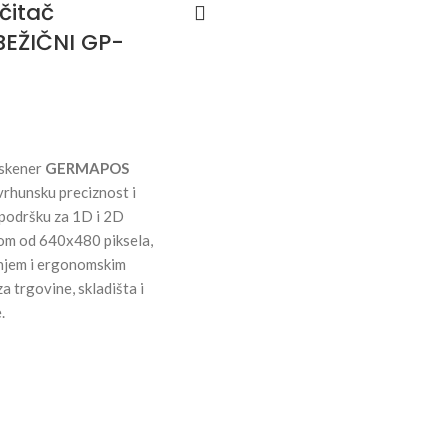
čitač
EŽIČNI GP-
 skener
GERMAPOS
vrhunsku preciznost i
 podršku za 1D i 2D
jom od 640x480 piksela,
njem i ergonomskim
za trgovine, skladišta i
.