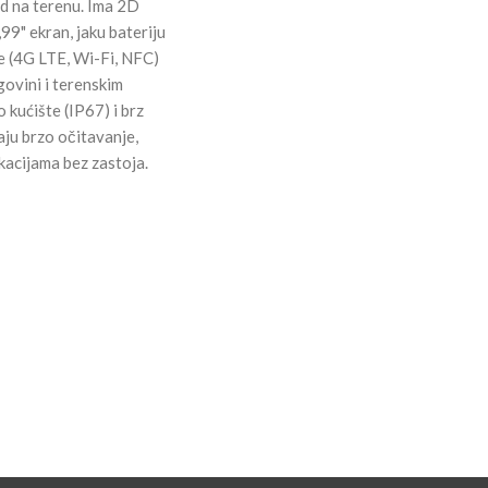
rad na terenu. Ima 2D
99" ekran, jaku bateriju
e (4G LTE, Wi-Fi, NFC)
rgovini i terenskim
kućište (IP67) i brz
u brzo očitavanje,
ikacijama bez zastoja.