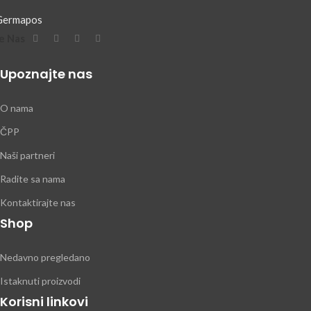
e Nas
Upoznajte nas
O nama
ČPP
Naši partneri
Radite sa nama
Kontaktirajte nas
Shop
Nedavno pregledano
Istaknuti proizvodi
Korisni linkovi