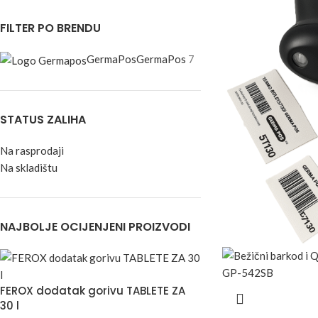
FILTER PO BRENDU
GermaPos
GermaPos
7
STATUS ZALIHA
Na rasprodaji
Na skladištu
NAJBOLJE OCIJENJENI PROIZVODI
FEROX dodatak gorivu TABLETE ZA
30 l