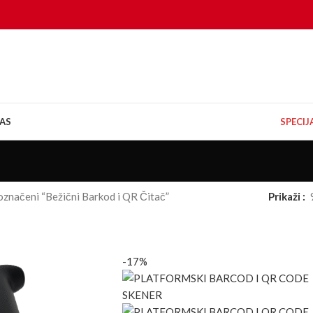
AS
SPECI
označeni “Bežični Barkod i QR Čitač”
Prikaži
-17%