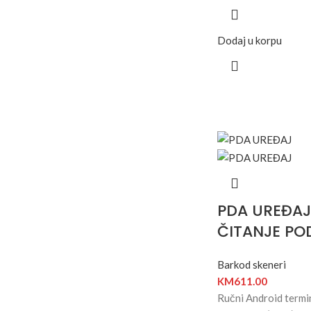
Dodaj u korpu
PDA UREĐAJ
ČITANJE PO
Barkod skeneri
KM
611.00
Ručni Android termi