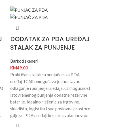
J
DODATAK ZA PDA UREĐAJ
STALAK ZA PUNJENJE
Barkod skeneri
KM
49.00
Praktičan stalak sa punjačem za PDA
uređaj TC60 omogućava jednostavno
A
)
odlaganje i punjenje uređaja, uz mogućnost
istovremenog punjenja dodatne rezervne
baterije. Idealno rješenje za trgovine,
skladišta, logistiku i sve poslovne prostore
.
gdje se PDA uređaji koriste svakodnevno.