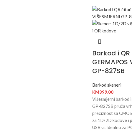
Barkod i QR 
GERMAPOS V
GP-827SB
Barkod skeneri
KM
399.00
Višesmjerni barkod
GP-827SB pruža vrhu
preciznost sa CMOS
za 1D/2D kodove i 
USB-a. Idealno za PO