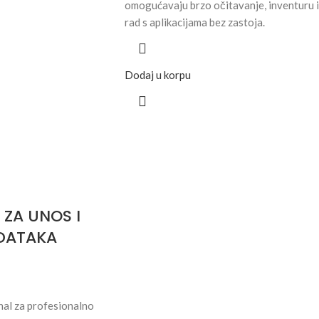
omogućavaju brzo očitavanje, inventuru i
rad s aplikacijama bez zastoja.
Dodaj u korpu
 ZA UNOS I
DATAKA
nal za profesionalno