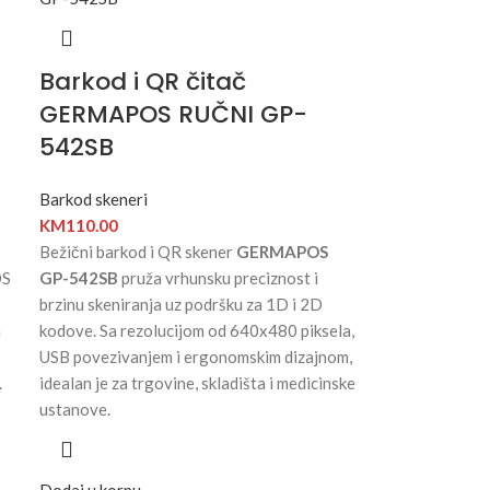
Barkod i QR čitač
GERMAPOS RUČNI GP-
I
542SB
Barkod skeneri
KM
110.00
Bežični barkod i QR skener
GERMAPOS
OS
GP-542SB
pruža vrhunsku preciznost i
brzinu skeniranja uz podršku za 1D i 2D
m
kodove. Sa rezolucijom od 640x480 piksela,
USB povezivanjem i ergonomskim dizajnom,
.
idealan je za trgovine, skladišta i medicinske
ustanove.