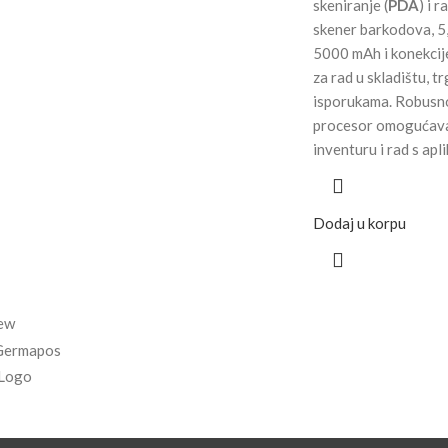
skeniranje (
PDA
) i 
skener barkodova, 5,
5000 mAh i konekcij
za rad u skladištu, t
isporukama. Robusno 
procesor omogućavaj
inventuru i rad s apl
Dodaj u korpu