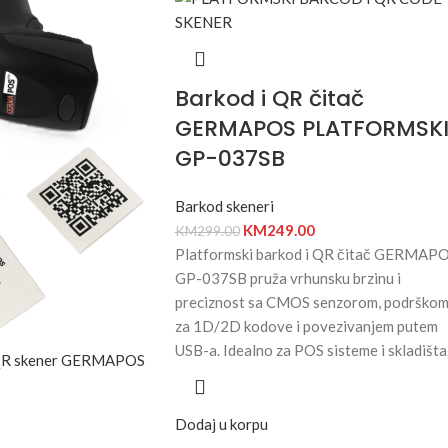
Barkod i QR čitač
GERMAPOS PLATFORMSK
GP-037SB
Barkod skeneri
KM
249.00
KM
299.00
Platformski barkod i QR čitač GERMAP
GP-037SB pruža vrhunsku brzinu i
preciznost sa CMOS senzorom, podrško
za 1D/2D kodove i povezivanjem putem
USB-a. Idealno za POS sisteme i skladišta
Dodaj u korpu