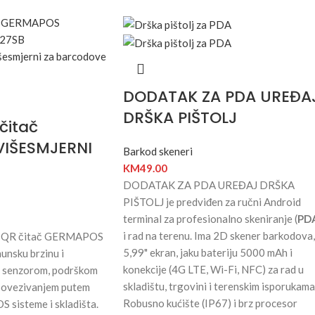
DODATAK ZA PDA UREĐA
DRŠKA PIŠTOLJ
čitač
IŠESMJERNI
Barkod skeneri
KM
49.00
DODATAK ZA PDA UREĐAJ DRŠKA
PIŠTOLJ je predviđen za ručni Android
terminal za profesionalno skeniranje (
PD
i rad na terenu. Ima 2D skener barkodova,
 i QR čitač GERMAPOS
5,99" ekran, jaku bateriju 5000 mAh i
nsku brzinu i
konekcije (4G LTE, Wi-Fi, NFC) za rad u
 senzorom, podrškom
skladištu, trgovini i terenskim isporukama
povezivanjem putem
Robusno kućište (IP67) i brz procesor
S sisteme i skladišta.