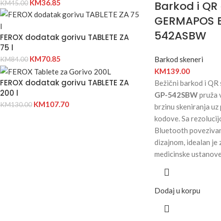
KM
36.85
Barkod i QR 
KM
45.00
GERMAPOS B
542ASBW
FEROX dodatak gorivu TABLETE ZA
75 l
KM
70.85
Barkod skeneri
KM
84.00
KM
139.00
FEROX dodatak gorivu TABLETE ZA
Bežični barkod i QR
200 l
GP-542SBW
pruža 
KM
107.70
KM
130.00
brzinu skeniranja uz
kodove. Sa rezoluci
Bluetooth poveziva
dizajnom, idealan je 
medicinske ustanove
Dodaj u korpu