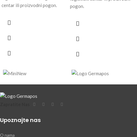
centar ili proizvodni pogon.
pogon.
Zapratite Nas
Upoznajte nas
O nama