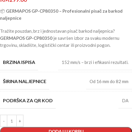
📦
GERMAPOS GP-CP80350 – Profesionalni pisač za barkod
naljepnice
Tražite pouzdan, brz i jednostavan pisač barkod naljepnica?
GERMAPOS GP-CP80350
je savršen izbor za svaku modernu
trgovinu, skladište, logistički centar ili proizvodni pogon.
BRZINA ISPISA
152 mm/s – brzi i efikasni rezultati.
ŠIRINA NALJEPNICE
Od 16 mm do 82 mm
PODRŠKA ZA QR KOD
DA
DODAJ U KORPU