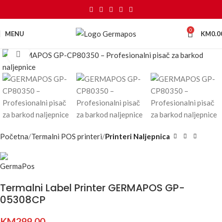
0
MENU
KM
0.0
Kliknite za uvećanje
Početna
Termalni POS printeri
Printeri Naljepnica
Termalni Label Printer GERMAPOS GP-
05308CP
KM
299.00