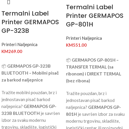
Termalni Label
Termalni Label
Printer GERMAPOS
Printer GERMAPOS
GP-801H
GP-323B
Printeri Naljepnica
Printeri Naljepnica
KM
551.00
KM
269.00
📦
GERMAPOS GP-801H –
📦
GERMAPOS GP-323B
TRANSFER TERMAL (sa
BLUETOOTH – Mobilni pisač
ribonom) i DIREKT TERMAL
za barkod naljepnice
(bez ribona)
Tražite mobilni pouzdan, brz i
Tražite pouzdan, brz i
jednostavan pisač barkod
jednostavan pisač barkod
naljepnica?
GERMAPOS GP-
naljepnica?
GERMAPOS GP-
323B BLUETOOTH
je savršen
801H
je savršen izbor za svaku
izbor za svaku modernu
modernu trgovinu, skladište,
trgovinu, skladište, logistički
logistički centar ili proizvodni