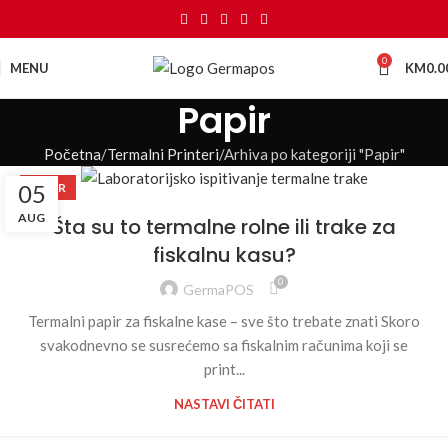
0
MENU
KM
0.0
Papir
Početna
Termalni Printeri
Arhiva po kategoriji "Papir"
05
PAPIR
AUG
Šta su to termalne rolne ili trake za
fiskalnu kasu?
0
GermaPOS
Termalni papir za fiskalne kase – sve što trebate znati Skoro
svakodnevno se susrećemo sa fiskalnim računima koji se
print...
NASTAVI ČITATI