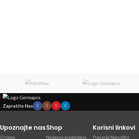
Zapratite Nas
Upoznajte nas
Shop
Korisni linkovi
O nama
Nedavno pregledano
Praćenje Narudžbe