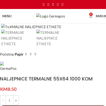
0
MENU
KM
0.0
Kliknite za uvećanje
Početna
Papir
NALJEPNICE TERMALNE 55X64 1000 KOM
KM
8.50