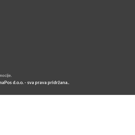
mocije.
aPos d.o.o. - sva prava pridržana.
.
RIJAVI SE I POVEŽI SE SA
vi koji će saznati o našim najnovijim trendovima i dobiti ekskluzi
Koristit će se u skladu s našom Politikom privatnosti