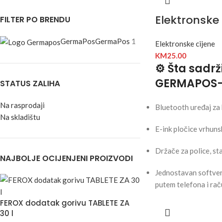
Elektronske 
FILTER PO BRENDU
GermaPos
GermaPos
1
Elektronske cijene
KM
25.00
⚙️ Šta sadrž
GERMAPOS
STATUS ZALIHA
Na rasprodaji
Bluetooth uređaj za 
Na skladištu
E-ink pločice vrhunsk
Držače za police, st
NAJBOLJE OCIJENJENI PROIZVODI
Jednostavan softver 
putem telefona i ra
FEROX dodatak gorivu TABLETE ZA
30 l