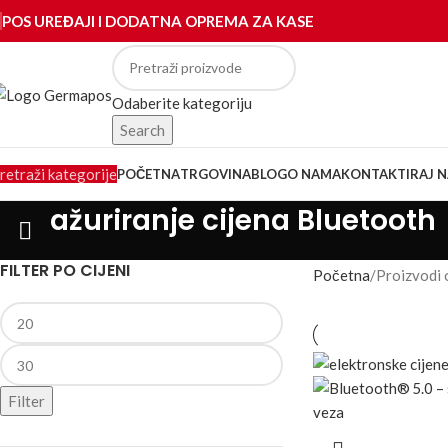
POS UREĐAJI I DODATNA OPREMA ZA KASE
Odaberite kategoriju
Search
retraži kategorije
POČETNA
TRGOVINA
BLOG
O NAMA
KONTAKTIRAJ N
ažuriranje cijena Bluetooth
FILTER PO CIJENI
Početna
Proizvodi 
Filter