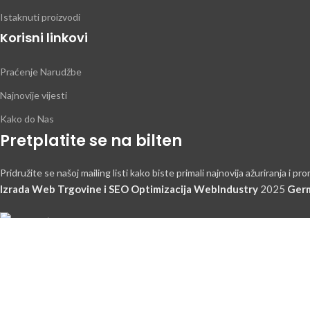
Istaknuti proizvodi
Korisni linkovi
Praćenje Narudžbe
Najnovije vijesti
Kako do Nas
Pretplatite se na bilten
Pridružite se našoj mailing listi kako biste primali najnovija ažuriranja i pro
Izrada Web Trgovine i SEO Optimizacija WebIndustry
2025
Germ
HEJ TI, P
Budite pr