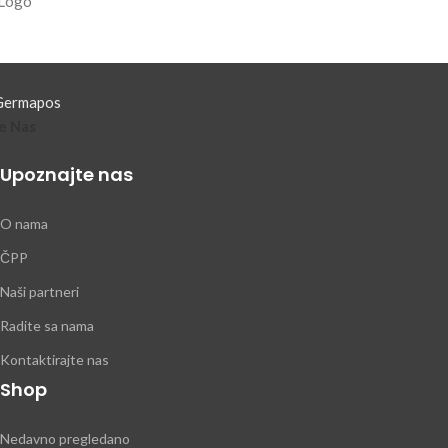
e Nas
Upoznajte nas
O nama
ČPP
Naši partneri
Radite sa nama
Kontaktirajte nas
Shop
Nedavno pregledano