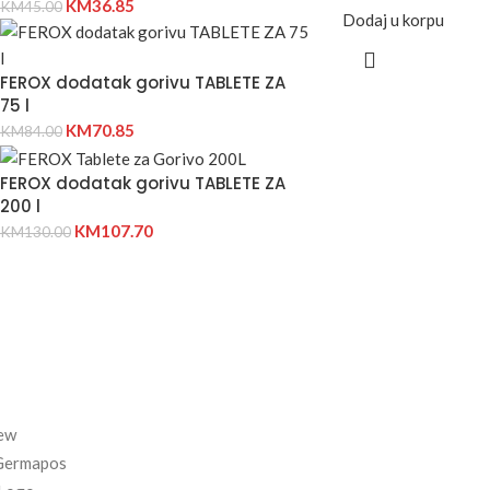
KM
36.85
KM
45.00
Dodaj u korpu
FEROX dodatak gorivu TABLETE ZA
75 l
KM
70.85
KM
84.00
FEROX dodatak gorivu TABLETE ZA
200 l
KM
107.70
KM
130.00