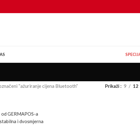
AS
SPECI
označeni “ažuriranje cijena Bluetooth”
Prikaži
9
12