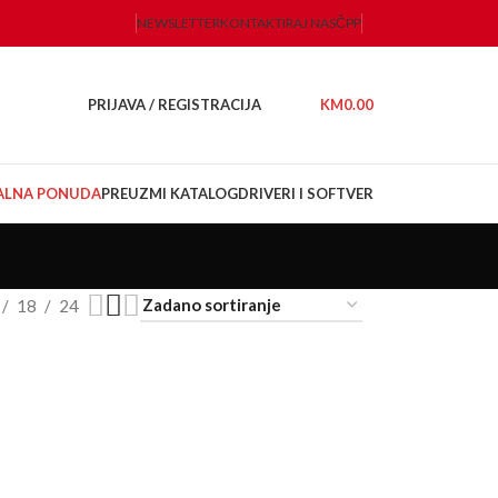
NEWSLETTER
KONTAKTIRAJ NAS
ČPP
PRIJAVA / REGISTRACIJA
KM
0.00
JALNA PONUDA
PREUZMI KATALOG
DRIVERI I SOFTVER
18
24