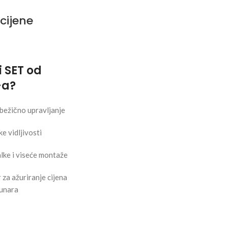
cijene
i SET od
-a?
bežično upravljanje
e vidljivosti
alke i viseće montaže
za ažuriranje cijena
čunara