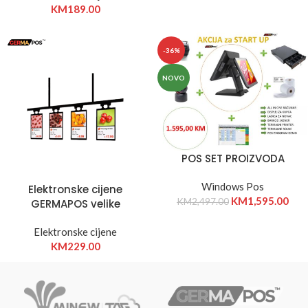
KM
189.00
-36%
NOVO
POS SET PROIZVODA
Windows Pos
Elektronske cijene
KM
1,595.00
KM
2,497.00
GERMAPOS velike
Elektronske cijene
KM
229.00