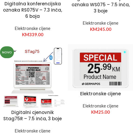
Digitalna konferencijska
oznaka WS075 – 7.5 inča,
oznaka RS075V – 7.3 inča,
3 boje
6 boja
Elektronske cijene
Elektronske cijene
KM
245.00
KM
339.00
NOVO
Elektronske cijene
Elektronske cijene
Digitalni cjenovnik
KM
25.00
Stag75R – 7.5 inča, 3 boje
Elektronske cijene