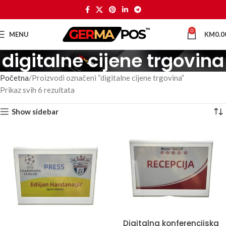
0
MENU
KM
0.0
digitalne cijene trgovina
Početna
Proizvodi označeni “digitalne cijene trgovina”
Prikaz svih 6 rezultata
Show sidebar
Digitalna konferencijska