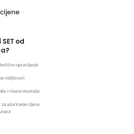
cijene
i SET od
-a?
bežično upravljanje
e vidljivosti
alke i viseće montaže
za ažuriranje cijena
čunara