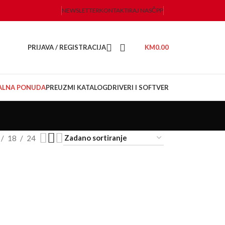
NEWSLETTER
KONTAKTIRAJ NAS
ČPP
PRIJAVA / REGISTRACIJA
KM
0.00
JALNA PONUDA
PREUZMI KATALOG
DRIVERI I SOFTVER
18
24