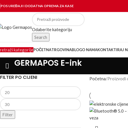
POS UREĐAJI I DODATNA OPREMA ZA KASE
Odaberite kategoriju
Search
retraži kategorije
POČETNA
TRGOVINA
BLOG
O NAMA
KONTAKTIRAJ N
GERMAPOS E-ink
FILTER PO CIJENI
Početna
Proizvodi
Filter