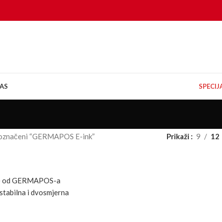
AS
SPECI
 označeni “GERMAPOS E-ink”
Prikaži
9
12