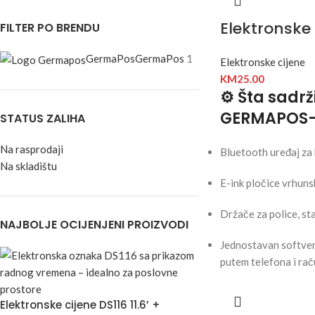
Elektronske 
FILTER PO BRENDU
GermaPos
GermaPos
1
Elektronske cijene
KM
25.00
⚙️ Šta sadrž
GERMAPOS
STATUS ZALIHA
Na rasprodaji
Bluetooth uređaj za 
Na skladištu
E-ink pločice vrhunsk
Držače za police, st
NAJBOLJE OCIJENJENI PROIZVODI
Jednostavan softver 
putem telefona i ra
Elektronske cijene DS116 11.6’ +