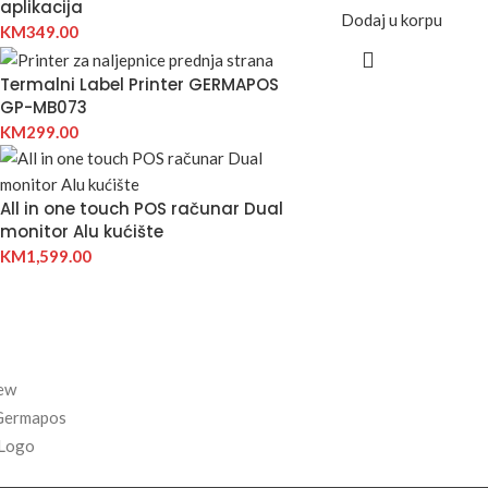
aplikacija
Dodaj u korpu
KM
349.00
Termalni Label Printer GERMAPOS
GP-MB073
KM
299.00
All in one touch POS računar Dual
monitor Alu kućište
KM
1,599.00