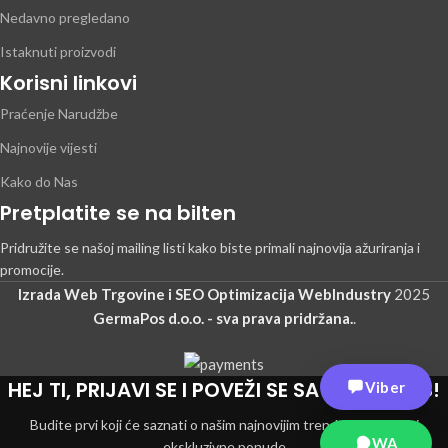
Nedavno pregledano
Istaknuti proizvodi
Korisni linkovi
Praćenje Narudžbe
Najnovije vijesti
Kako do Nas
Pretplatite se na bilten
Pridružite se našoj mailing listi kako biste primali najnovija ažuriranja i
promocije.
Izrada Web Trgovine i SEO Optimizacija WebIndustry
2025
GermaPos d.o.o. - sva prava pridržana.
.
HEJ TI, PRIJAVI SE I POVEŽI SE SA GERMAPOS!
Viber
Budite prvi koji će saznati o našim najnovijim trendovima i dobiti
WA
ekskluzivne ponude