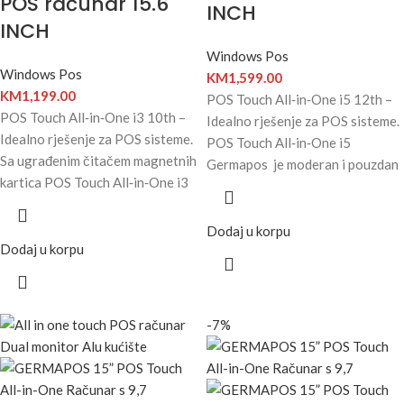
POS računar 15.6
INCH
INCH
Windows Pos
Windows Pos
KM
1,599.00
KM
1,199.00
POS Touch All‑in‑One i5 12th –
POS Touch All‑in‑One i3 10th –
Idealno rješenje za POS sisteme.
Idealno rješenje za POS sisteme.
POS Touch All‑in‑One i5
Sa ugrađenim čitačem magnetnih
Germapos je moderan i pouzdan
kartica POS Touch All‑in‑One i3
Dodaj u korpu
Dodaj u korpu
-7%