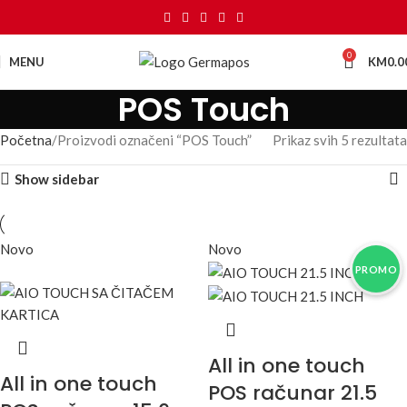
0
MENU
KM
0.0
POS Touch
Početna
Proizvodi označeni “POS Touch”
Prikaz svih 5 rezultata
Show sidebar
Novo
Novo
PROMO
PROMO
PROMO
All in one touch
All in one touch
POS računar 21.5