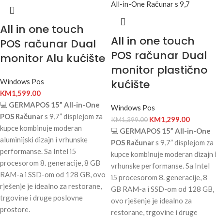
All in one touch
All in one touch
POS računar Dual
POS računar Dual
monitor Alu kućište
monitor plastično
Windows Pos
kućište
KM
1,599.00
💻
GERMAPOS 15” All-in-One
Windows Pos
POS Računar
s 9,7” displejom za
KM
1,299.00
KM
1,399.00
kupce kombinuje moderan
💻
GERMAPOS 15” All-in-One
aluminijski dizajn i vrhunske
POS Računar
s 9,7” displejom za
performanse. Sa Intel i5
kupce kombinuje moderan dizajn i
procesorom 8. generacije, 8 GB
vrhunske performanse. Sa Intel
RAM-a i SSD-om od 128 GB, ovo
i5 procesorom 8. generacije, 8
rješenje je idealno za restorane,
GB RAM-a i SSD-om od 128 GB,
trgovine i druge poslovne
ovo rješenje je idealno za
prostore.
restorane, trgovine i druge