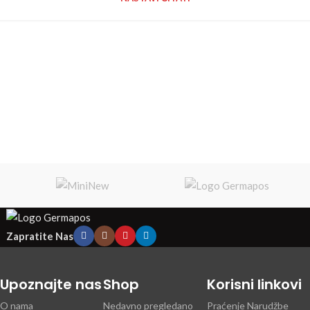
Zapratite Nas
Upoznajte nas
Shop
Korisni linkovi
O nama
Nedavno pregledano
Praćenje Narudžbe