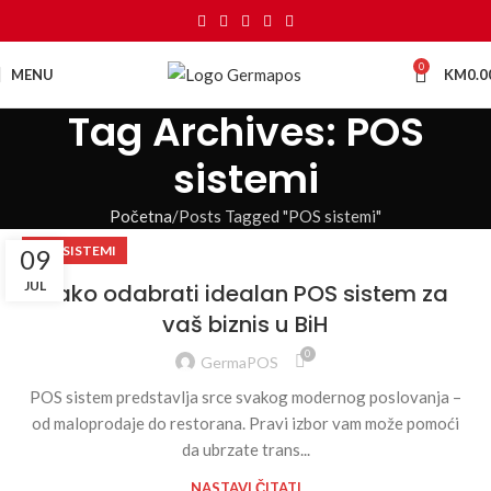
0
MENU
KM
0.0
Tag Archives: POS
sistemi
Početna
Posts Tagged "POS sistemi"
POS SISTEMI
09
JUL
Kako odabrati idealan POS sistem za
vaš biznis u BiH
0
GermaPOS
POS sistem predstavlja srce svakog modernog poslovanja –
od maloprodaje do restorana. Pravi izbor vam može pomoći
da ubrzate trans...
NASTAVI ČITATI