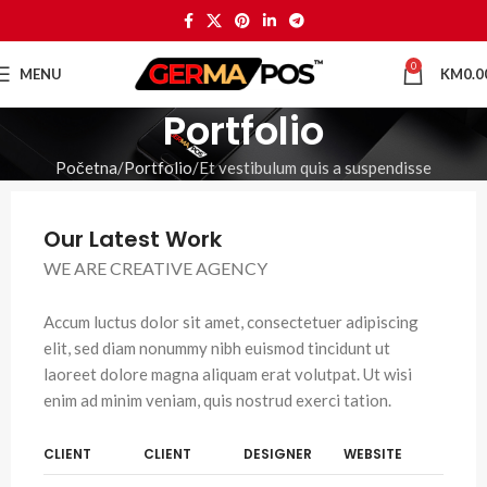
0
MENU
KM
0.0
Portfolio
Početna
Portfolio
Et vestibulum quis a suspendisse
Our Latest Work
WE ARE CREATIVE AGENCY
Accum luctus dolor sit amet, consectetuer adipiscing
elit, sed diam nonummy nibh euismod tincidunt ut
laoreet dolore magna aliquam erat volutpat. Ut wisi
enim ad minim veniam, quis nostrud exerci tation.
CLIENT
CLIENT
DESIGNER
WEBSITE