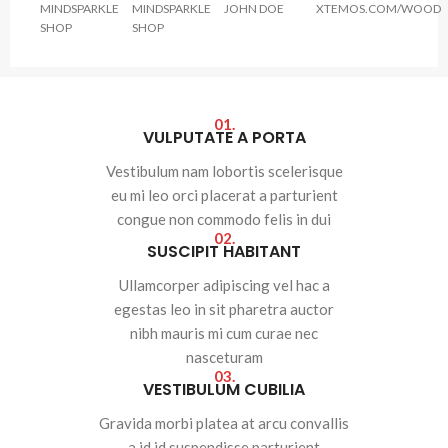
MINDSPARKLE
MINDSPARKLE
JOHN DOE
XTEMOS.COM/WOOD
SHOP
SHOP
01.
VULPUTATE A PORTA
Vestibulum nam lobortis scelerisque
eu mi leo orci placerat a parturient
congue non commodo felis in dui
02.
SUSCIPIT HABITANT
Ullamcorper adipiscing vel hac a
egestas leo in sit pharetra auctor
nibh mauris mi cum curae nec
nasceturam
03.
VESTIBULUM CUBILIA
Gravida morbi platea at arcu convallis
a id id suspendisse parturient