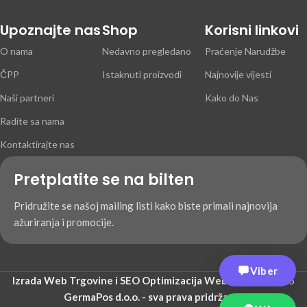
Upoznajte nas
Shop
Korisni linkovi
O nama
Nedavno pregledano
Praćenje Narudžbe
ČPP
Istaknuti proizvodi
Najnovije vijesti
Naši partneri
Kako do Nas
Radite sa nama
Kontaktirajte nas
Pretplatite se na bilten
Pridružite se našoj mailing listi kako biste primali najnovija
ažuriranja i promocije.
Viber
Izrada Web Trgovine i SEO Optimizacija WebIndustry
2025
GermaPos d.o.o. - sva prava pridržana.
.