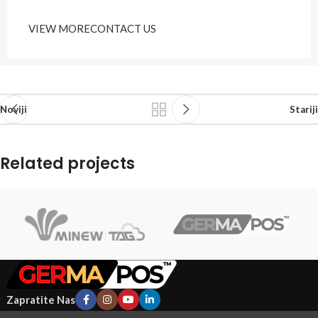
VIEW MORE
CONTACT US
Noviji
Stariji
Related projects
Rhoncus quisque sollicitudin
Decor
Zapratite Nas