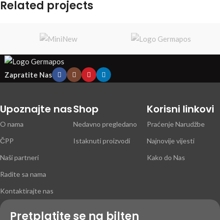
Related projects
Et vestibulum quis a suspendisse
Decor
Zapratite Nas
Upoznajte nas
Shop
Korisni linkovi
O nama
Nedavno pregledano
Praćenje Narudžbe
ČPP
Istaknuti proizvodi
Najnovije vijesti
Naši partneri
Kako do Nas
Radite sa nama
Kontaktirajte nas
Pretplatite se na bilten