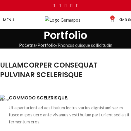
0
MENU
KM
0.0
Portfolio
Početna
Portfolio
Rhoncus quisque sollicitudin
ULLAMCORPER CONSEQUAT
PULVINAR SCELERISQUE
COMMODO SCELERISQUE.
Ut a parturient ad vestibulum lectus varius dignistami sarim
fusce mi pos uere ante vivamus vesti bulum part urient sed a sit
fermentum eros.