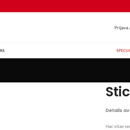
Prijava 
AS
SPECI
Sti
Details a
Hac vitae se