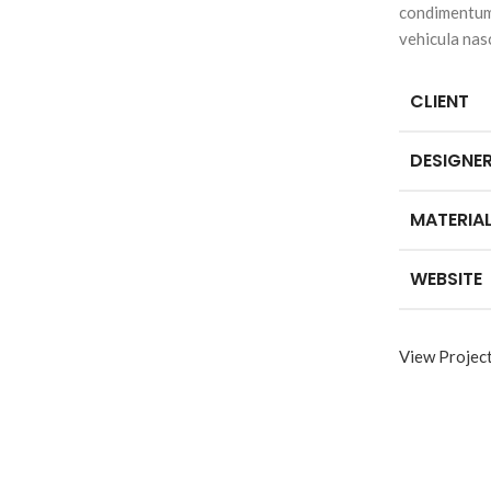
condimentum 
vehicula nas
CLIENT
DESIGNE
MATERIA
WEBSITE
View Projec