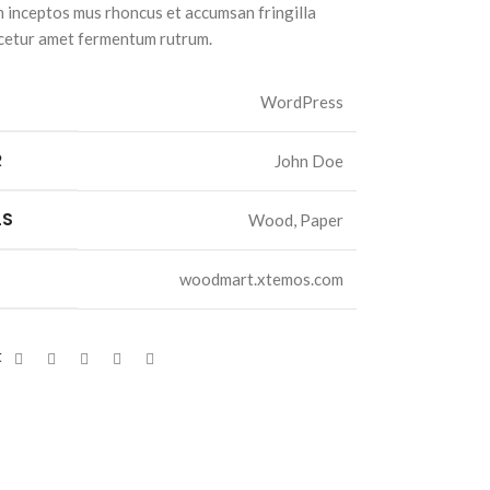
inceptos mus rhoncus et accumsan fringilla
cetur amet fermentum rutrum.
WordPress
R
John Doe
LS
Wood, Paper
woodmart.xtemos.com
t