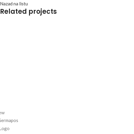
Nazad na listu
Related projects
Accessories
Imperdiet mauris a nontin