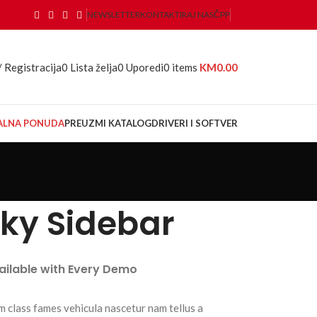
NEWSLETTER
KONTAKTIRAJ NAS
ČPP
/ Registracija
0
Lista želja
0
Uporedi
0
items
KM
0.00
JALNA PONUDA
PREUZMI KATALOG
DRIVERI I SOFTVER
cky Sidebar
vailable with Every Demo
m class fames vehicula nascetur nam tellus a