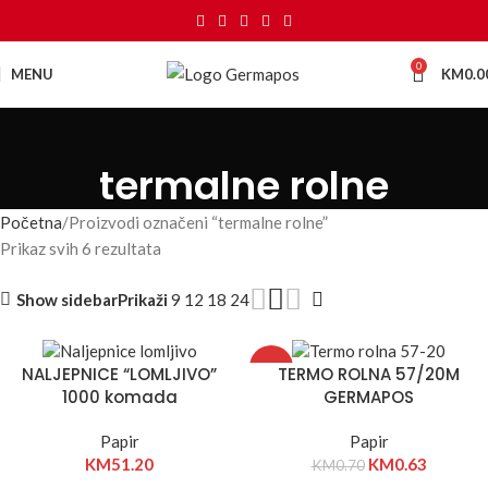
0
MENU
KM
0.0
termalne rolne
Početna
Proizvodi označeni “termalne rolne”
Prikaz svih 6 rezultata
Show sidebar
Prikaži
9
12
18
24
-10%
NALJEPNICE “LOMLJIVO”
TERMO ROLNA 57/20M
1000 komada
GERMAPOS
Papir
Papir
KM
51.20
KM
0.63
KM
0.70