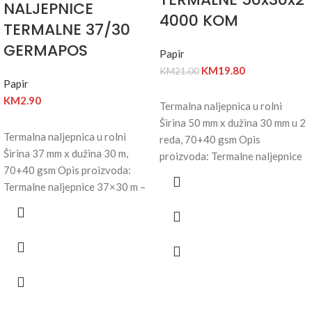
NALJEPNICE
4000 KOM
TERMALNE 37/30
GERMAPOS
Papir
KM
19.80
KM
21.00
Papir
KM
2.90
Termalna naljepnica u rolni
Širina 50 mm x dužina 30 mm u 2
Termalna naljepnica u rolni
reda, 70+40 gsm Opis
Širina 37 mm x dužina 30 m,
proizvoda: Termalne naljepnice
70+40 gsm Opis proizvoda:
Termalne naljepnice 37×30 m –