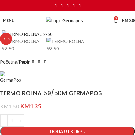
0
MENU
KM
0.0
Kliknite za uvećanje
-10%
Početna
Papir
TERMO ROLNA 59/50M GERMAPOS
KM
1.35
KM
1.50
DODAJ U KORPU