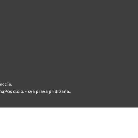
mocije.
aPos d.o.o. - sva prava pridržana.
.
RIJAVI SE I POVEŽI SE SA
vi koji će saznati o našim najnovijim trendovima i dobiti ekskluzi