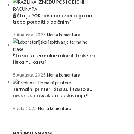
🖥️ Šta je POS računar i zašto ga ne
treba porediti s običnim?
7 Augusta, 2025
Nema komentara
Šta su to termalne rolne ili trake za
fiskalnu kasu?
5 Augusta, 2025
Nema komentara
Termalni printeri: Šta su i zašto su
neophodni svakom poslovanju?
9 Jula, 2025
Nema komentara
NAŠ INSTAGRAM