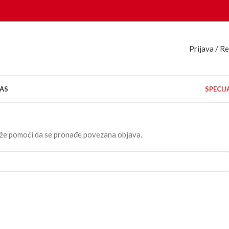
Prijava / Re
AS
SPECI
može pomoći da se pronađe povezana objava.