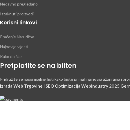
Nedavno pregledano
Istaknuti proizvodi
Korisni linkovi
Praćenje Narudžbe
Najnovije vijesti
Kako do Nas
Pretplatite se na bilten
Pridružite se našoj mailing listi kako biste primali najnovija ažuriranja i pro
Izrada Web Trgovine i SEO Optimizacija WebIndustry
2025
Germ
HEJ TI, P
Budite pr