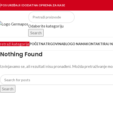
POS UREĐAJI I DODATNA OPREMA ZA KASE
Odaberite kategoriju
Search
retraži kategorije
POČETNA
TRGOVINA
BLOG
O NAMA
KONTAKTIRAJ N
Nothing Found
Izvinjavamo se, ali rezultati nisu pronađeni. Možda pretraživanje 
Search