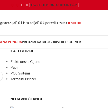
NEWSLETTER
KONTAKTIRAJ NAS
ČPP
0
Lista želja
0
Uporedi
gistracija
0
items
KM
0.00
JALNA PONUDA
PREUZMI KATALOG
DRIVERI I SOFTVER
KATEGORIJE
Elektronske Cijene
Papir
POS Sistemi
Termalni Printeri
NEDAVNI ČLANCI