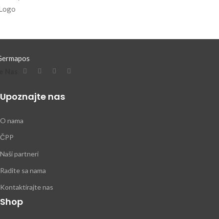
e Nas
Upoznajte nas
O nama
ČPP
Naši partneri
Radite sa nama
Kontaktirajte nas
Shop