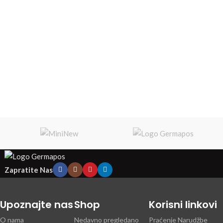
Zapratite Nas
Upoznajte nas
Shop
Korisni linkovi
O nama
Nedavno pregledano
Praćenje Narudžbe